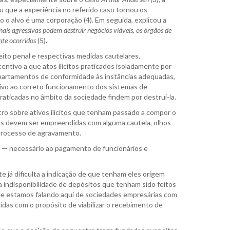
u que a experiência no referido caso tornou os
 o alvo é uma corporação (4)
.
Em seguida, explicou a
ais agressivas podem destruir negócios viáveis, os órgãos de
te ocorridos
(5).
eito penal e respectivas medidas cautelares,
ntivo a que atos ilícitos praticados isoladamente por
partamentos de conformidade às instâncias adequadas,
tivo ao correto funcionamento dos sistemas de
praticadas no âmbito da sociedade findem por destruí-la.
tro sobre ativos ilícitos que tenham passado a compor o
as devem ser empreendidas com alguma cautela, olhos
processo de agravamento.
sas — necessário ao pagamento de funcionários e
e já dificulta a indicação de que tenham eles origem
 a indisponibilidade de depósitos que tenham sido feitos
 que estamos falando aqui de sociedades empresárias com
ídas com o propósito de viabilizar o recebimento de