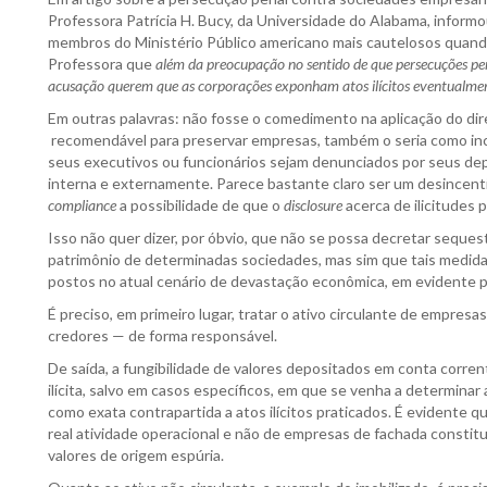
Professora Patrícia H. Bucy, da Universidade do Alabama, informo
membros do Ministério Público americano mais cautelosos quando
Professora que
além da preocupação no sentido de que persecuções pen
acusação querem que as corporações exponham atos ilícitos eventualmen
Em outras palavras: não fosse o comedimento na aplicação do dir
recomendável para preservar empresas, também o seria como ince
seus executivos ou funcionários sejam denunciados por seus de
interna e externamente. Parece bastante claro ser um desincen
compliance
a possibilidade de que o
disclosure
acerca de ilicitudes 
Isso não quer dizer, por óbvio, que não se possa decretar seques
patrimônio de determinadas sociedades, mas sim que tais medid
postos no atual cenário de devastação econômica, em evidente 
É preciso, em primeiro lugar, tratar o ativo circulante de empre
credores — de forma responsável.
De saída, a fungibilidade de valores depositados em conta corrent
ilícita, salvo em casos específicos, em que se venha a determinar
como exata contrapartida a atos ilícitos praticados. É evidente
real atividade operacional e não de empresas de fachada constitu
valores de origem espúria.