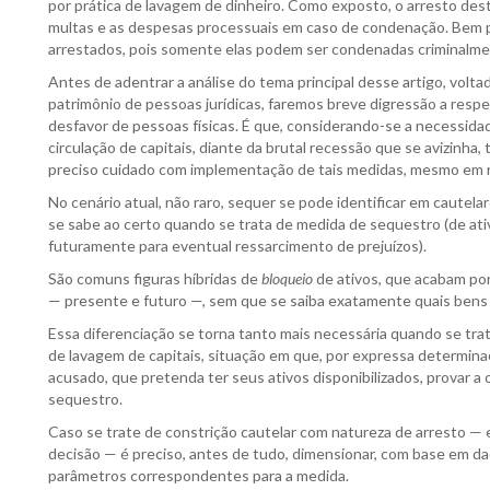
por prática de lavagem de dinheiro. Como exposto, o arresto des
multas e as despesas processuais em caso de condenação. Bem p
arrestados, pois somente elas podem ser condenadas criminalmen
Antes de adentrar a análise do tema principal desse artigo, volt
patrimônio de pessoas jurídicas, faremos breve digressão a res
desfavor de pessoas físicas. É que, considerando-se a necessid
circulação de capitais, diante da brutal recessão que se avizinha
preciso cuidado com implementação de tais medidas, mesmo em re
No cenário atual, não raro, sequer se pode identificar em cautela
se sabe ao certo quando se trata de medida de sequestro (de ativ
futuramente para eventual ressarcimento de prejuízos).
São comuns figuras híbridas de
bloqueio
de ativos, que acabam por
— presente e futuro —, sem que se saiba exatamente quais bens 
Essa diferenciação se torna tanto mais necessária quando se tra
de lavagem de capitais, situação em que, por expressa determinaç
acusado, que pretenda ter seus ativos disponibilizados, provar a
sequestro.
Caso se trate de constrição cautelar com natureza de arresto — e
decisão — é preciso, antes de tudo, dimensionar, com base em da
parâmetros correspondentes para a medida.