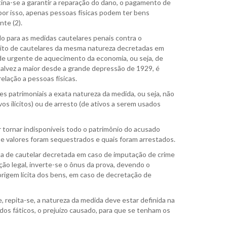
tina-se a garantir a reparação do dano, o pagamento de
or isso, apenas pessoas físicas podem ter bens
te (2).
ado para as medidas cautelares penais contra o
peito de cautelares da mesma natureza decretadas em
ade urgente de aquecimento da economia, ou seja, de
, talvez a maior desde a grande depressão de 1929, é
lação a pessoas físicas.
res patrimoniais a exata natureza da medida, ou seja, não
os ilícitos) ou de arresto (de ativos a serem usados
 tornar indisponíveis todo o patrimônio do acusado
e valores foram sequestrados e quais foram arrestados.
ta de cautelar decretada em caso de imputação de crime
ão legal, inverte-se o ônus da prova, devendo o
 origem lícita dos bens, em caso de decretação de
, repita-se, a natureza da medida deve estar definida na
dos fáticos, o prejuízo causado, para que se tenham os