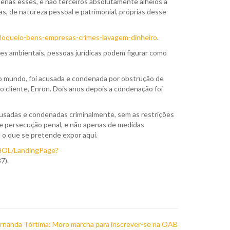
penas esses, e não terceiros absolutamente alheios a
as, de natureza pessoal e patrimonial, próprias desse
bloqueio-bens-empresas-crimes-lavagem-dinheiro
.
imes ambientais, pessoas jurídicas podem figurar como
o mundo, foi acusada e condenada por obstrução de
 cliente, Enron. Dois anos depois a condenação foi
acusadas e condenadas criminalmente, sem as restrições
e de persecução penal, e não apenas de medidas
a o que se pretende expor aqui.
/HOL/LandingPage?
7).
rnanda Tórtima: Moro marcha para inscrever-se na OAB