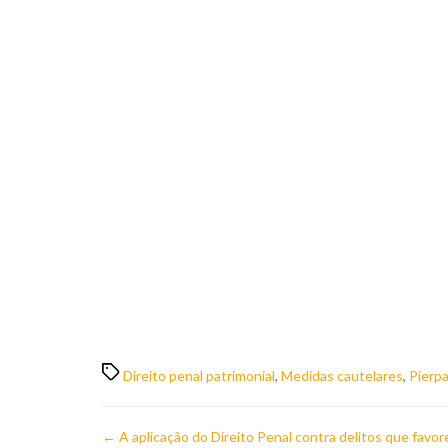
Direito penal patrimonial
,
Medidas cautelares
,
Pierpa
←
A aplicação do Direito Penal contra delitos que favo