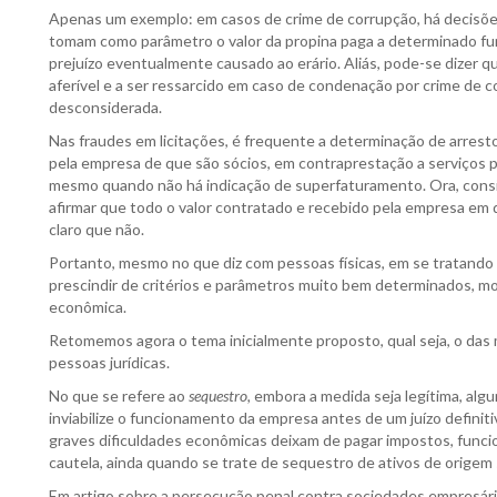
Apenas um exemplo: em casos de crime de corrupção, há decisões
tomam como parâmetro o valor da propina paga a determinado func
prejuízo eventualmente causado ao erário. Aliás, pode-se dizer 
aferível e a ser ressarcido em caso de condenação por crime de 
desconsiderada.
Nas fraudes em licitações, é frequente a determinação de arrest
pela empresa de que são sócios, em contraprestação a serviços 
mesmo quando não há indicação de superfaturamento. Ora, consi
afirmar que todo o valor contratado e recebido pela empresa em 
claro que não.
Portanto, mesmo no que diz com pessoas físicas, em se tratando 
prescindir de critérios e parâmetros muito bem determinados, 
econômica.
Retomemos agora o tema inicialmente proposto, qual seja, o das 
pessoas jurídicas.
No que se refere ao
sequestro,
embora a medida seja legítima, alg
inviabilize o funcionamento da empresa antes de um juízo definiti
graves dificuldades econômicas deixam de pagar impostos, funcio
cautela, ainda quando se trate de sequestro de ativos de origem 
Em artigo sobre a persecução penal contra sociedades empresár