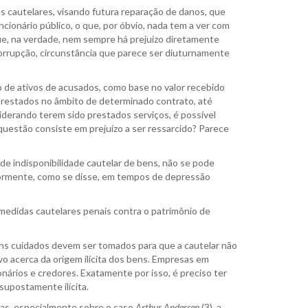
 cautelares, visando futura reparação de danos, que
ionário público, o que, por óbvio, nada tem a ver com
que, na verdade, nem sempre há prejuízo diretamente
corrupção, circunstância que parece ser diuturnamente
o de ativos de acusados, como base no valor recebido
prestados no âmbito de determinado contrato, até
derando terem sido prestados serviços, é possível
questão consiste em prejuízo a ser ressarcido? Parece
de indisponibilidade cautelar de bens, não se pode
mormente, como se disse, em tempos de depressão
medidas cautelares penais contra o patrimônio de
uns cuidados devem ser tomados para que a cautelar não
vo acerca da origem ilícita dos bens. Empresas em
nários e credores. Exatamente por isso, é preciso ter
supostamente ilícita.
ias, especialmente sobre o caso
Arthur Andersen
(3), a