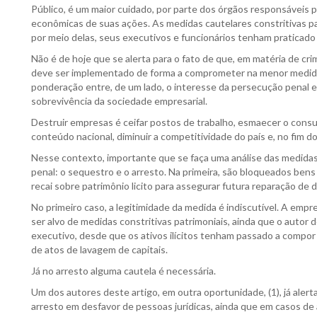
Público, é um maior cuidado, por parte dos órgãos responsáveis
econômicas de suas ações. As medidas cautelares constritivas pa
por meio delas, seus executivos e funcionários tenham praticad
Não é de hoje que se alerta para o fato de que, em matéria de cr
deve ser implementado de forma a comprometer na menor medida 
ponderação entre, de um lado, o interesse da persecução penal e 
sobrevivência da sociedade empresarial.
Destruir empresas é ceifar postos de trabalho, esmaecer o cons
conteúdo nacional, diminuir a competitividade do país e, no fim do
Nesse contexto, importante que se faça uma análise das medidas
penal: o sequestro e o arresto. Na primeira, são bloqueados bens
recai sobre patrimônio licito para assegurar futura reparação d
No primeiro caso, a legitimidade da medida é indiscutível. A empr
ser alvo de medidas constritivas patrimoniais, ainda que o autor 
executivo, desde que os ativos ilícitos tenham passado a compor
de atos de lavagem de capitais.
Já no arresto alguma cautela é necessária.
Um dos autores deste artigo, em outra oportunidade, (1), já aler
arresto em desfavor de pessoas jurídicas, ainda que em casos de