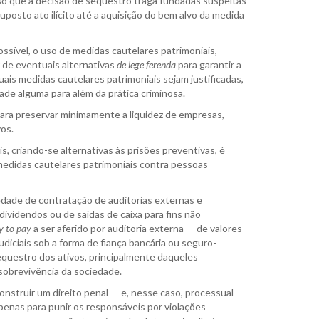
iso que a decisão de sequestro traga fundadas suspeitas
uposto ato ilícito até a aquisição do bem alvo da medida
possível, o uso de medidas cautelares patrimoniais,
 de eventuais alternativas
de lege ferenda
para garantir a
is medidas cautelares patrimoniais sejam justificadas,
ade alguma para além da prática criminosa.
ara preservar minimamente a liquidez de empresas,
os.
, criando-se alternativas às prisões preventivas, é
medidas cautelares patrimoniais contra pessoas
iedade de contratação de auditorias externas e
 dividendos ou de saídas de caixa para fins não
ty to pay
a ser aferido por auditoria externa — de valores
diciais sob a forma de fiança bancária ou seguro-
equestro dos ativos, principalmente daqueles
sobrevivência da sociedade.
nstruir um direito penal — e, nesse caso, processual
apenas para punir os responsáveis por violações