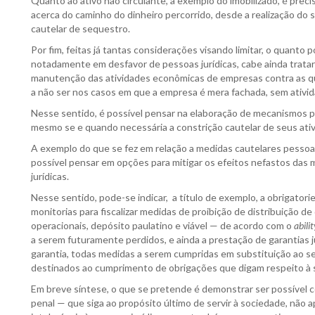
Quanto ao ativo não circulante, a exemplo do imobilizado, é prec
acerca do caminho do dinheiro percorrido, desde a realização do s
cautelar de sequestro.
Por fim, feitas já tantas considerações visando limitar, o quanto 
notadamente em desfavor de pessoas jurídicas, cabe ainda tratar
manutenção das atividades econômicas de empresas contra as qua
a não ser nos casos em que a empresa é mera fachada, sem ativid
Nesse sentido, é possível pensar na elaboração de mecanismos p
mesmo se e quando necessária a constrição cautelar de seus ativ
A exemplo do que se fez em relação a medidas cautelares pessoais
possível pensar em opções para mitigar os efeitos nefastos das 
jurídicas.
Nesse sentido, pode-se indicar, a título de exemplo, a obrigator
monitorias para fiscalizar medidas de proibição de distribuição de
operacionais, depósito paulatino e viável — de acordo com o
abili
a serem futuramente perdidos, e ainda a prestação de garantias ju
garantia, todas medidas a serem cumpridas em substituição ao s
destinados ao cumprimento de obrigações que digam respeito à 
Em breve síntese, o que se pretende é demonstrar ser possível co
penal — que siga ao propósito último de servir à sociedade, não 