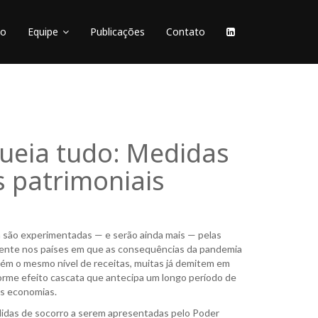
ão
Equipe
Publicações
Contato
ueia tudo: Medidas
s patrimoniais
á são experimentadas — e serão ainda mais — pelas
mente nos países em que as consequências da pandemia
ém o mesmo nível de receitas, muitas já demitem em
orme efeito cascata que antecipa um longo período de
as economias.
didas de socorro a serem apresentadas pelo Poder