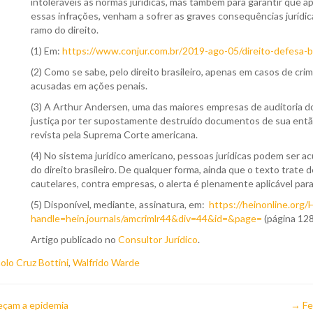
intoleráveis às normas jurídicas, mas também para garantir que a
essas infrações, venham a sofrer as graves consequências jurídic
ramo do direito.
(1) Em:
https://www.conjur.com.br/2019-ago-05/direito-defesa-
(2) Como se sabe, pelo direito brasileiro, apenas em casos de cr
acusadas em ações penais.
(3) A Arthur Andersen, uma das maiores empresas de auditoria d
justiça por ter supostamente destruído documentos de sua então
revista pela Suprema Corte americana.
(4) No sistema jurídico americano, pessoas jurídicas podem ser 
do direito brasileiro. De qualquer forma, ainda que o texto trat
cautelares, contra empresas, o alerta é plenamente aplicável par
(5) Disponível, mediante, assinatura, em:
https://heinonline.org
handle=hein.journals/amcrimlr44&div=44&id=&page=
(página 128
Artigo publicado no
Consultor Jurídico
.
olo Cruz Bottini
,
Walfrido Warde
reçam a epidemia
→
Fe